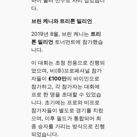
하이 롤러 선수로 자리 잡았습니
다.
브린 케니와 트리톤 밀리언
2019년 8월, 브린 케니는
트리
톤 밀리언
토너먼트에 참가했습
니다.
이 대회는 초청 전용으로 진행되
었으며, 비(非)프로페셔널 참가
자들이
£100만
의 바이인으로
참가하고, 각 참가자는 대회에
프로 한 명을 초대할 수 있었습
니다. 초기에는 프로와 비프로
참가자들이 별도로 경기를 치렀
으며, 이후 필드가 통합되어 최
종 승자를 가리는 방식으로 진행
되었습니다.