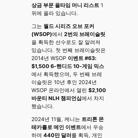
상금 부문 올타임 머니 리스트
1
위에 올라 있습니다.
그는
월드 시리즈 오브 포커
(WSOP)
에서
2번의 브레이슬릿
을 획득한 선수로도 잘 알려져
있습니다. 첫 번째 브레이슬릿은
2014년 WSOP
이벤트 #63:
$1,500 6-핸디드 10-게임 믹스
에서 획득했으며, 두 번째 브레
이슬릿은 10년 후인 2024년
WSOP 온라인에서 열린
$2,100
바운티 NLH 챔피언십
에서 차지
했습니다.
2024년 11월, 케니는
트리톤 몬
테카를로 메인 이벤트
에서 우승
하며
440만 달러
를 획득, 개인