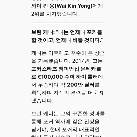
와이 킨 용(Wai Kin Yong)
에게
2위를 차지했습니다.
브린 케니: “나는 언제나 포커를
할 것이고, 언제나 바쁠 것이다.”
케니는 이후에도 꾸준히 큰 상금
을 기록했습니다. 2017년, 그는
포커스타즈 챔피언십 몬테카를
로 €100,000 슈퍼 하이 롤러
에
서 우승하며 약
200만 달러
를
획득하며 자신의 경력을 더욱 빛
냈습니다.
브린 케니는 그의 꾸준한 성과를
통해 포커 역사에 깊은 인상을
남기며, 현대 포커의 대표적인