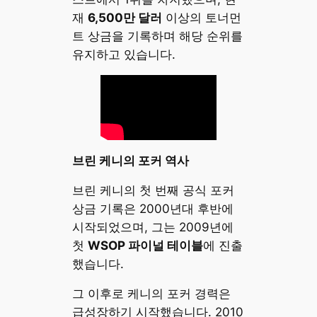
재
6,500만 달러
이상의 토너먼
트 상금을 기록하며 해당 순위를
유지하고 있습니다.
브린 케니의 포커 역사
브린 케니의 첫 번째 공식 포커
상금 기록은 2000년대 후반에
시작되었으며, 그는 2009년에
첫
WSOP 파이널 테이블
에 진출
했습니다.
그 이후로 케니의 포커 경력은
급성장하기 시작했습니다. 2010