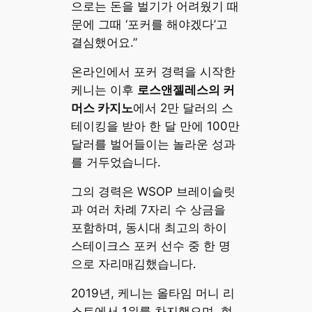
으로는 돈을 벌기가 어려웠기 때
문에 그때 ‘포커를 해야겠다’고
결심했어요.”
온라인에서 포커 경력을 시작한
케니는 이후
로스앤젤레스의 커
머스 카지노
에서 2만 달러의 스
테이킹을 받아 한 달 만에 100만
달러를 벌어들이는 놀라운 성과
를 거두었습니다.
그의 경력은 WSOP 브레이슬릿
과 여러 차례 7자리 수 상금을
포함하며, 동시대 최고의 하이
스테이크스 포커 선수 중 한 명
으로 자리매김했습니다.
2019년, 케니는 올타임 머니 리
스트에서 1위를 차지했으며, 현