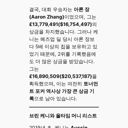
결국, 대회 우승자는
아론 장
(Aaron Zhang)
이었으며, 그는
£13,779,491($16,754,497)
의
상금을 차지했습니다. 그러나 케
니는 헤즈업 딜 당시 아론 장보
다 5배 이상의 칩을 보유하고 있
었기 때문에, 2위를 기록했음에
도 더 많은 상금을 받았습니다.
그는
£16,890,509($20,537,187)
을
획득했으며, 이는 여전히
토너먼
트 포커 역사상 가장 큰 상금 기
록
으로 남아 있습니다.
브린 케니와 올타임 머니 리스트
2019년 초, 케니는
Aussie