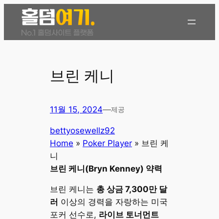
콘
텐
츠
로
바
브린 케니
로
가
기
11월 15, 2024
—
제공
bettyosewellz92
Home
»
Poker Player
»
브린 케
니
브린 케니(Bryn Kenney) 약력
브린 케니는
총 상금 7,300만 달
러
이상의 경력을 자랑하는 미국
포커 선수로,
라이브 토너먼트