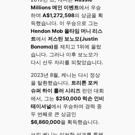
Millions 메인 이벤트
에서 우승
하며
A$1,272,598
의 상금을 획
득했습니다. 이 우승으로 그는
Hendon Mob 올타임 머니 리스
트
에서
저스틴 보노모(Justin
Bonomo)
를 제치고 1위에 올랐
습니다. 그러나 이후 보노모가
다시 선두 자리를 되찾았습니다.
2023년 8월, 케니는 다시 정상
을 탈환했습니다.
트리톤 포커
슈퍼 하이 롤러 시리즈
런던 대회
에서, 그는
$250,000 럭손 인비
테이셔널
에서 우승하며 경력 중
두 번째로 큰 상금인
$6,860,000
을 획득했습니다.
브린 케니는 이러한 성과를 통해