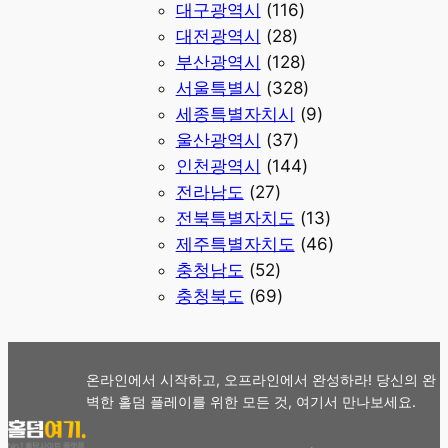
대구광역시
(116)
대전광역시
(28)
부산광역시
(128)
서울특별시
(328)
세종특별자치시
(9)
울산광역시
(37)
인천광역시
(144)
전라남도
(27)
전북특별자치도
(13)
제주특별자치도
(46)
충청남도
(52)
충청북도
(69)
온라인에서 시작하고, 오프라인에서 완성하라! 당신의 완
벽한 홀덤 플레이를 위한 모든 것, 여기서 만나보세요.