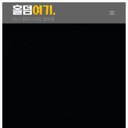
콘
텐
츠
로
바
로
가
기