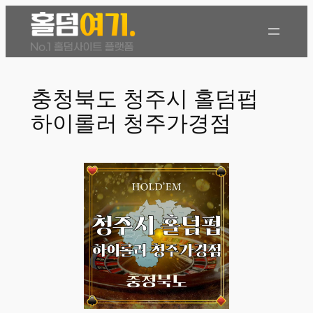
콘
텐
츠
로
바
충청북도 청주시 홀덤펍
로
하이롤러 청주가경점
가
기