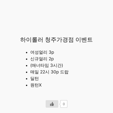
하이롤러 청주가경점 이벤트
여성얼리 3p
신규얼리 2p
(매너타임 3시간)
매일 22시 30p 드랍
딜턴
원턴X
0