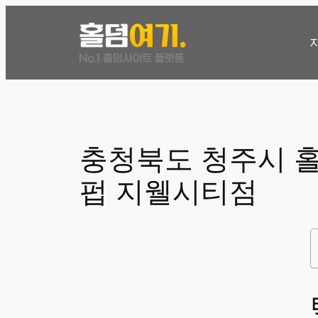
콘
텐
츠
로
바
로
가
기
충청북도 청주시 
펍 지웰시티점