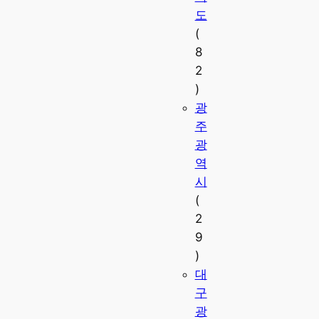
도
(
8
2
)
광
주
광
역
시
(
2
9
)
대
구
광