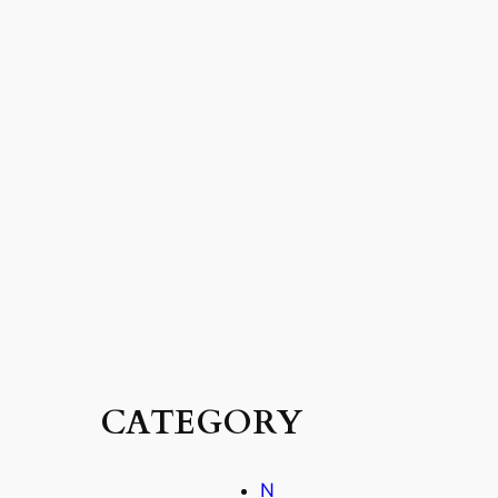
글
을
찾
을
수
없
습
니
다
.
CATEGORY
N