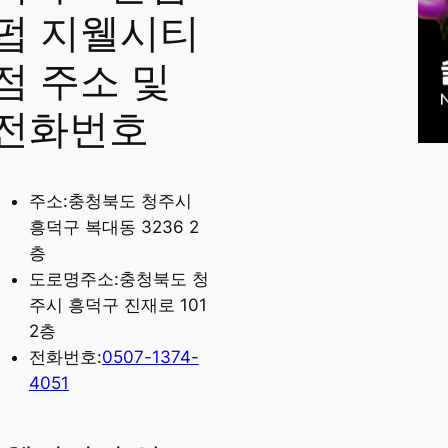
펍 지웰시티
점 주소 및
전화번호
주소:충청북도 청주시
흥덕구 복대동 3236 2
층
도로명주소:충청북도 청
주시 흥덕구 진재로 101
2층
전화번호:
0507-1374-
4051