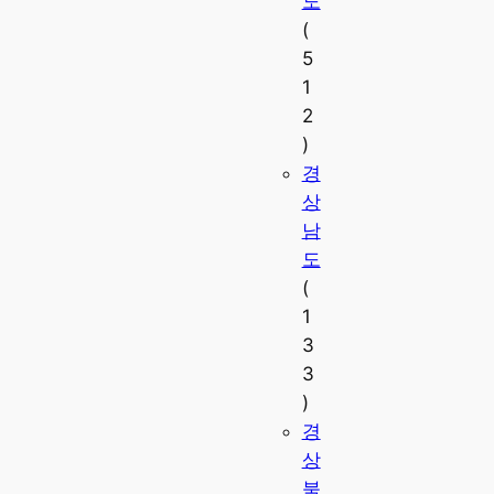
도
(
5
1
2
)
경
상
남
도
(
1
3
3
)
경
상
북