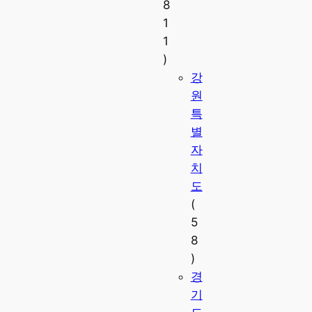
8
1
1
)
강
원
특
별
자
치
도
(
5
8
)
경
기