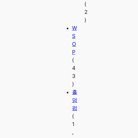
(
2
)
W
S
O
P
(
4
3
)
홀
덤
펍
(
1
,