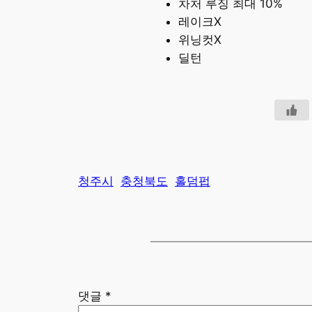
차처 루징 최대 10%
레이크X
위닝컷X
딜턴
청주시
충청북도
홀덤펍
댓글
*