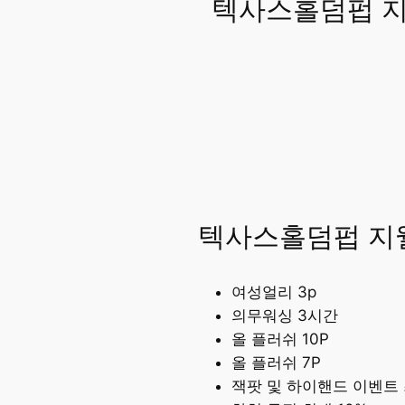
텍사스홀덤펍 
텍사스홀덤펍 지
여성얼리 3p
의무워싱 3시간
올 플러쉬 10P
올 플러쉬 7P
잭팟 및 하이핸드 이벤트 