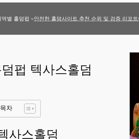
지역별 홀덤펍
안전한 홀덤사이트 추천 순위 및 검증 리포트
홀덤펍 텍사스홀덤
목차
텍사스홀덤