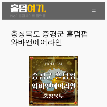
콘
텐
츠
로
바
충청북도 증평군 홀덤펍
로
와바앤에어라인
가
기