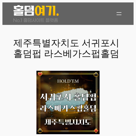
콘
텐
츠
로
바
제주특별자치도 서귀포시
로
홀덤펍 라스베가스펍홀덤
가
기