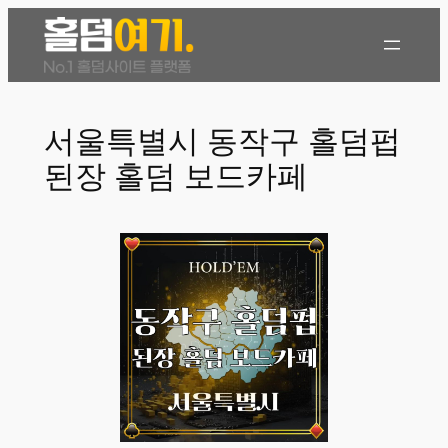
콘
텐
츠
로
바
서울특별시 동작구 홀덤펍
로
된장 홀덤 보드카페
가
기