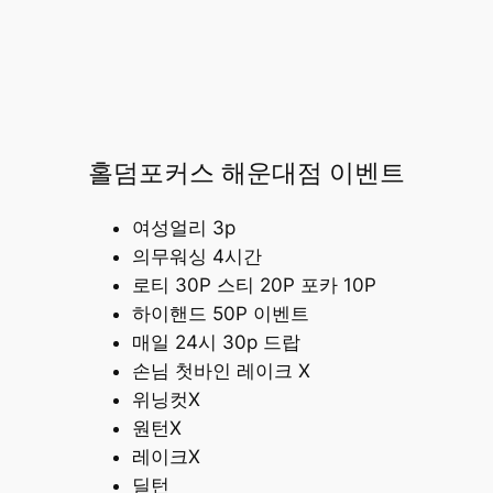
홀덤포커스 해운대점 이벤트
여성얼리 3p
의무워싱 4시간
로티 30P 스티 20P 포카 10P
하이핸드 50P 이벤트
매일 24시 30p 드랍
손님 첫바인 레이크 X
위닝컷X
원턴X
레이크X
딜턴