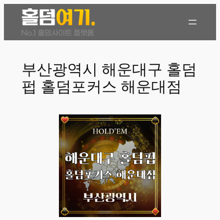
콘
텐
츠
로
바
부산광역시 해운대구 홀덤
로
펍 홀덤포커스 해운대점
가
기