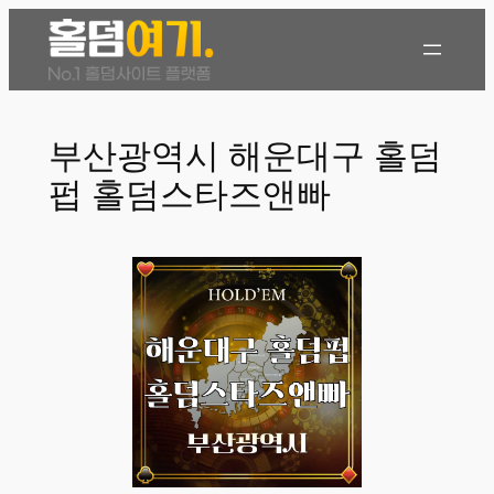
콘
텐
츠
로
바
부산광역시 해운대구 홀덤
로
펍 홀덤스타즈앤빠
가
기