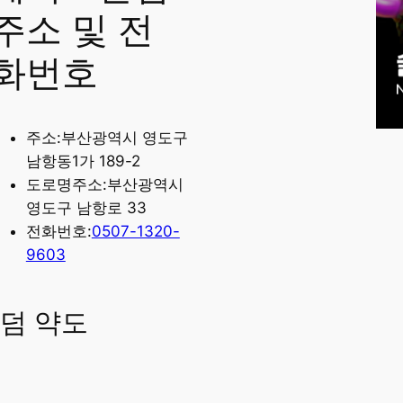
주소 및 전
화번호
주소:부산광역시 영도구
남항동1가 189-2
도로명주소:부산광역시
영도구 남항로 33
전화번호:
0507-1320-
9603
덤 약도