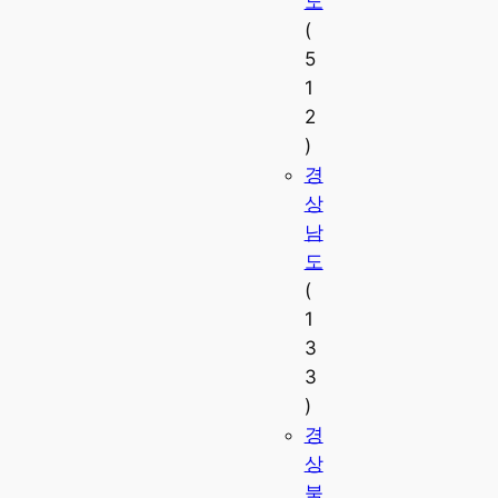
도
(
5
1
2
)
경
상
남
도
(
1
3
3
)
경
상
북