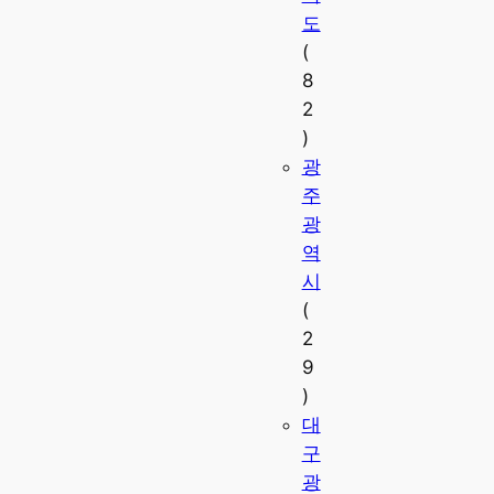
도
(
8
2
)
광
주
광
역
시
(
2
9
)
대
구
광