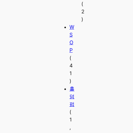
(
2
)
W
S
O
P
(
4
1
)
홀
덤
펍
(
1
,