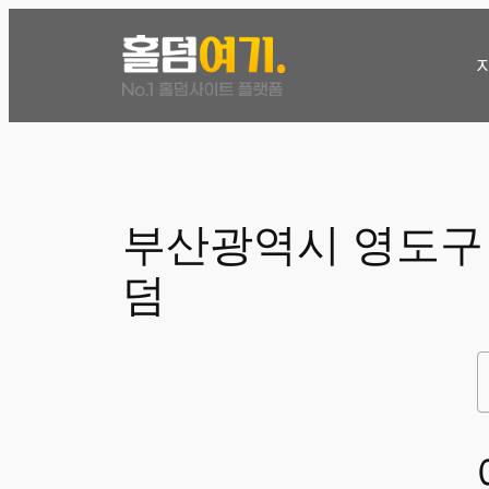
콘
텐
츠
로
바
로
가
기
부산광역시 영도구
덤