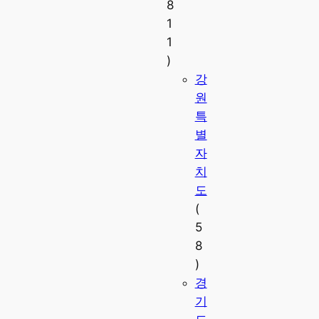
8
1
1
)
강
원
특
별
자
치
도
(
5
8
)
경
기