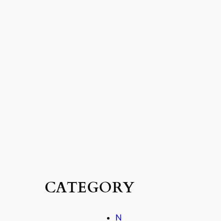
글
을
찾
을
수
없
습
니
다
.
CATEGORY
N