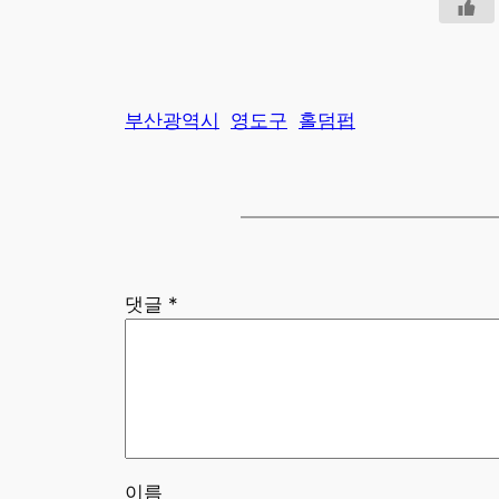
부산광역시
영도구
홀덤펍
댓글
*
이름