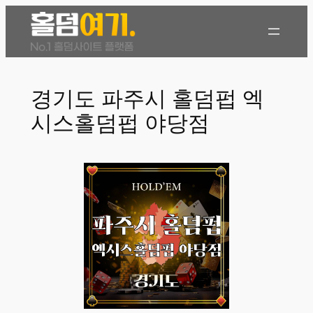
콘
텐
츠
로
바
경기도 파주시 홀덤펍 엑
로
시스홀덤펍 야당점
가
기