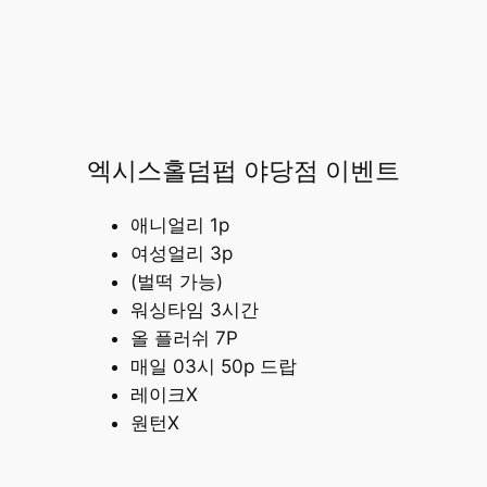
엑시스홀덤펍 야당점 이벤트
애니얼리 1p
여성얼리 3p
(벌떡 가능)
워싱타임 3시간
올 플러쉬 7P
매일 03시 50p 드랍
레이크X
원턴X