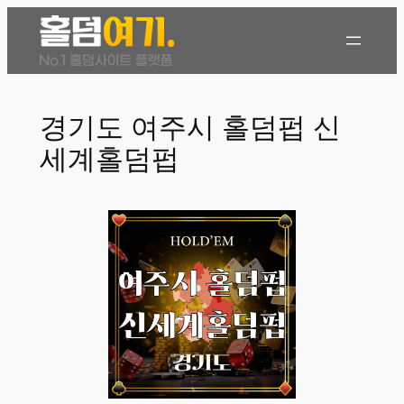
콘
텐
츠
로
바
경기도 여주시 홀덤펍 신
로
세계홀덤펍
가
기