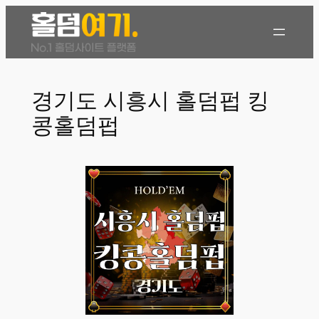
콘
텐
츠
로
바
경기도 시흥시 홀덤펍 킹
로
콩홀덤펍
가
기