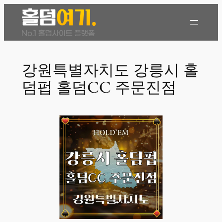
콘
텐
츠
로
바
강원특별자치도 강릉시 홀
로
덤펍 홀덤CC 주문진점
가
기