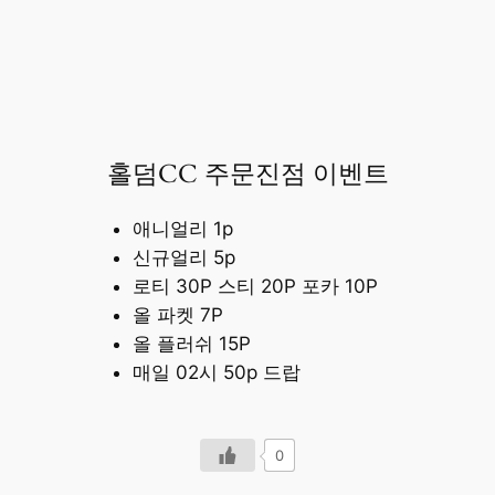
홀덤CC 주문진점 이벤트
애니얼리 1p
신규얼리 5p
로티 30P 스티 20P 포카 10P
올 파켓 7P
올 플러쉬 15P
매일 02시 50p 드랍
0