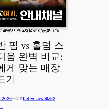
진 클릭시 안내채널로 이동합니다.
 펍 vs 홀덤 스
디움 완벽 비교:
에게 맞는 매장
르기
, 2026
—
bettyosewellz92
제공