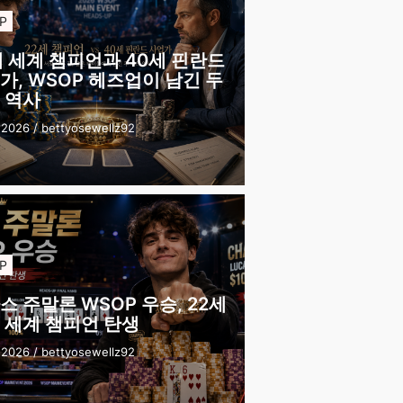
P
세 세계 챔피언과 40세 핀란드
가, WSOP 헤즈업이 남긴 두
 역사
 2026
/
bettyosewellz92
P
스 주말론 WSOP 우승, 22세
 세계 챔피언 탄생
 2026
/
bettyosewellz92