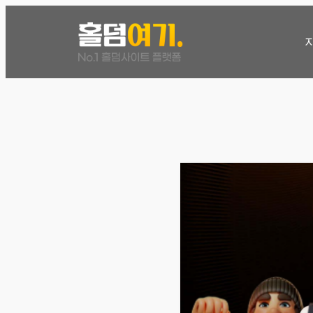
콘
텐
츠
로
바
로
가
기