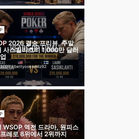
P
OP 2026 결승 프리뷰, 주말
대 사스킬라흐티 1,000만 달러
업
 2026
/
bettyosewellz92
P
펑 WSOP 역전 드라마, 원피스
프레로 8위에서 2위까지