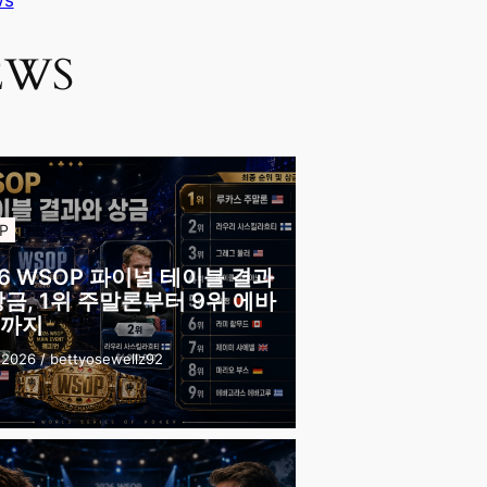
ws
EWS
P
26 WSOP 파이널 테이블 결과
상금, 1위 주말론부터 9위 에바
까지
 2026
/
bettyosewellz92