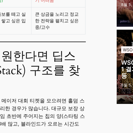
)
기 어려움
8월 5,
족보를 떼고 실
큰 상금을 노리고 정교
 쌓고 싶은 입
한 전략을 펼치고 싶은
중/고수
WSO
을 원한다면 딥스
WS
Stack) 구조를 찾
1 
등
8월 5,
 메이저 대회 티켓을 모으려면 홀덤 스
리한 경우가 많습니다. 대규모 보장 상
임 초반에 주어지는 칩의 양(스타팅 스
~3배 많고, 블라인드가 오르는 시간도