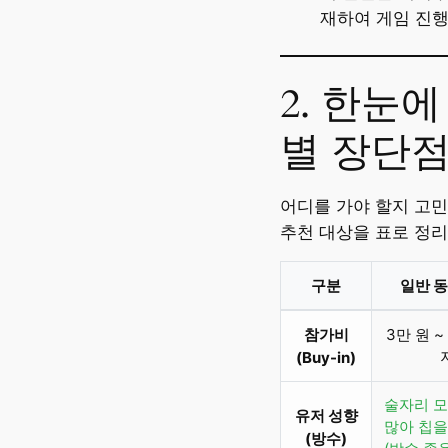
재하여 게임 진행
2. 한눈
별 장단점
어디를 가야 할지 고민
추천 대상을 표로 정
구분
일반 동
참가비
3만 원 ~
(Buy-in)
술자리 모
유저 성향
많아 칩을
(방수)