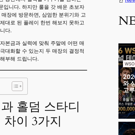
안
Ne
입니다. 하지만 룰을 갓 배운 초보자
 매장에 방문하면, 삼엄한 분위기와 고
N
제대로 된 플레이 한번 해보지 못하고
니다.
자본금과 실력에 맞춰 주말에 어떤 매
극대화할 수 있는지 두 매장의 결정적
 해부해 드립니다.
WSO
20
와 
고루
8월 6,
 펍과 홀덤 스타디
 차이 3가지