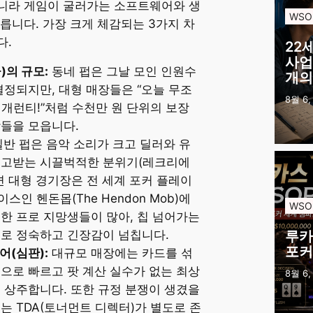
니라 게임이 굴러가는 소프트웨어와 생
WSO
릅니다. 가장 크게 체감되는 3가지 차
다.
22
사업
)의 규모:
동네 펍은 그날 모인 인원수
개의
결정되지만, 대형 매장들은 “오늘 무조
8월 6,
장 개런티!”처럼 수천만 원 단위의 보장
들을 모읍니다.
반 펍은 음악 소리가 크고 딜러와 유
주고받는 시끌벅적한 분위기(레크리에
면 대형 경기장은 전 세계 포커 플레이
인 헨돈몹(The Hendon Mob)에
WSO
한 프로 지망생들이 많아, 칩 넘어가는
루카
도로 정숙하고 긴장감이 넘칩니다.
포커
어(심판):
대규모 매장에는 카드를 섞
으로 빠르고 팟 계산 실수가 없는 최상
8월 6,
 상주합니다. 또한 규정 분쟁이 생겼을
는 TDA(토너먼트 디렉터)가 별도로 존