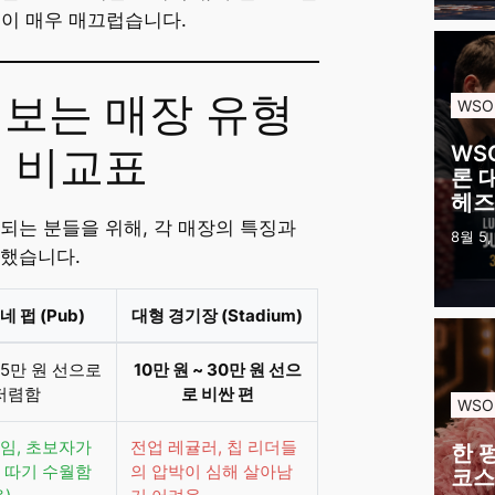
이 매우 매끄럽습니다.
에 보는 매장 유형
WSO
 비교표
WS
론 
헤즈
되는 분들을 위해, 각 매장의 특징과
8월 5,
리했습니다.
네 펍 (Pub)
대형 경기장 (Stadium)
 5만 원 선으로
10만 원 ~ 30만 원 선으
저렴함
로 비싼 편
WSO
임, 초보자가
전업 레귤러, 칩 리더들
한 
 따기 수월함
의 압박이 심해 살아남
코스