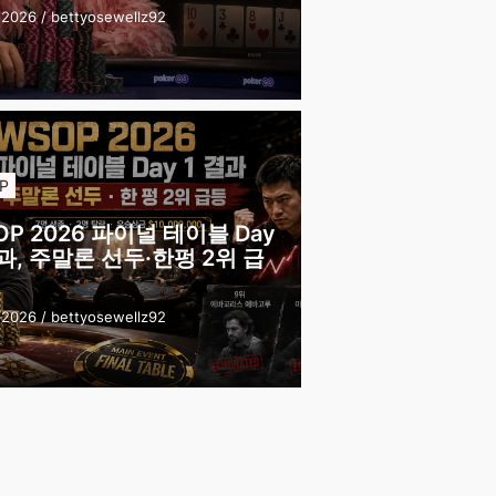
 2026
/
bettyosewellz92
P
OP 2026 파이널 테이블 Day
결과, 주말론 선두·한펑 2위 급
 2026
/
bettyosewellz92