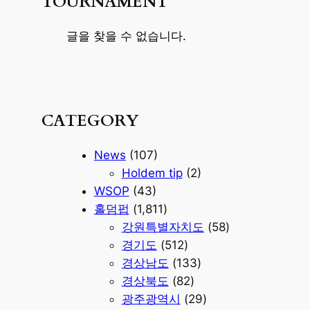
TOURNAMENT
글을 찾을 수 없습니다.
CATEGORY
News
(107)
Holdem tip
(2)
WSOP
(43)
홀덤펍
(1,811)
강원특별자치도
(58)
경기도
(512)
경상남도
(133)
경상북도
(82)
광주광역시
(29)