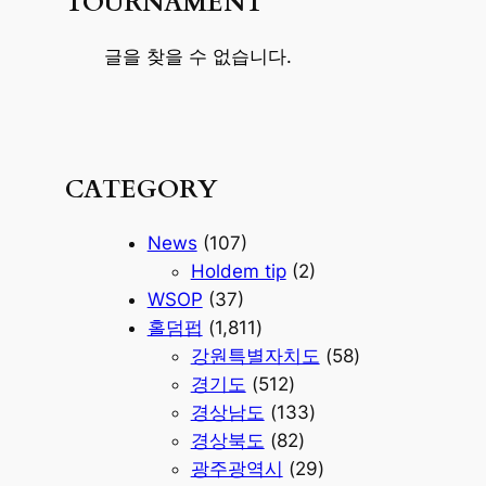
TOURNAMENT
글을 찾을 수 없습니다.
CATEGORY
News
(107)
Holdem tip
(2)
WSOP
(37)
홀덤펍
(1,811)
강원특별자치도
(58)
경기도
(512)
경상남도
(133)
경상북도
(82)
광주광역시
(29)