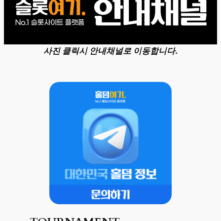
사진 클릭시 안내채널로 이동합니다.