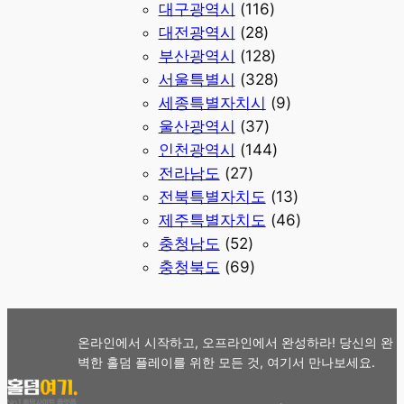
대구광역시
(116)
대전광역시
(28)
부산광역시
(128)
서울특별시
(328)
세종특별자치시
(9)
울산광역시
(37)
인천광역시
(144)
전라남도
(27)
전북특별자치도
(13)
제주특별자치도
(46)
충청남도
(52)
충청북도
(69)
온라인에서 시작하고, 오프라인에서 완성하라! 당신의 완
벽한 홀덤 플레이를 위한 모든 것, 여기서 만나보세요.