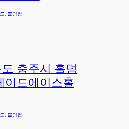
도
, 
홀덤펍
도 충주시 홀덤
페이드에이스홀
도
, 
홀덤펍