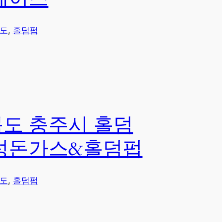
도
, 
홀덤펍
도 충주시 홀덤
성돈가스&홀덤펍
도
, 
홀덤펍