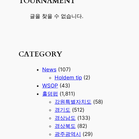
TOURNAMENT
글을 찾을 수 없습니다.
CATEGORY
News
(107)
Holdem tip
(2)
WSOP
(43)
홀덤펍
(1,811)
강원특별자치도
(58)
경기도
(512)
경상남도
(133)
경상북도
(82)
광주광역시
(29)