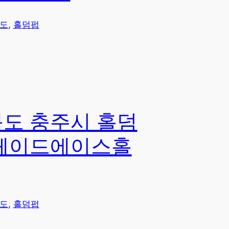
도
, 
홀덤펍
도 충주시 홀덤
페이드에이스홀
도
, 
홀덤펍