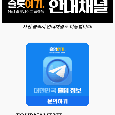
사진 클릭시 안내채널로 이동합니다.