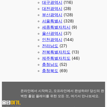
대구광역시
(116)
대전광역시
(28)
부산광역시
(128)
서울특별시
(328)
세종특별자치시
(9)
울산광역시
(37)
인천광역시
(144)
전라남도
(27)
전북특별자치도
(13)
제주특별자치도
(46)
충청남도
(52)
충청북도
(69)
온라인에서 시작하고, 오프라인에서 완성하라! 당신의 완
벽한 홀덤 플레이를 위한 모든 것, 여기서 만나보세요.