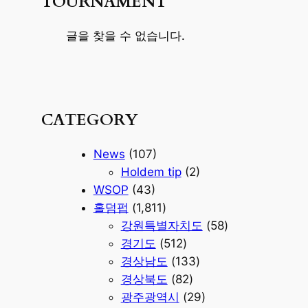
TOURNAMENT
글을 찾을 수 없습니다.
CATEGORY
News
(107)
Holdem tip
(2)
WSOP
(43)
홀덤펍
(1,811)
강원특별자치도
(58)
경기도
(512)
경상남도
(133)
경상북도
(82)
광주광역시
(29)