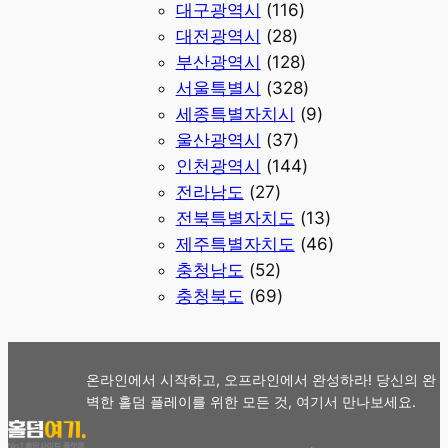
대구광역시
(116)
대전광역시
(28)
부산광역시
(128)
서울특별시
(328)
세종특별자치시
(9)
울산광역시
(37)
인천광역시
(144)
전라남도
(27)
전북특별자치도
(13)
제주특별자치도
(46)
충청남도
(52)
충청북도
(69)
온라인에서 시작하고, 오프라인에서 완성하라! 당신의 완
벽한 홀덤 플레이를 위한 모든 것, 여기서 만나보세요.