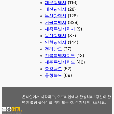
대구광역시
(116)
대전광역시
(28)
부산광역시
(128)
서울특별시
(328)
세종특별자치시
(9)
울산광역시
(37)
인천광역시
(144)
전라남도
(27)
전북특별자치도
(13)
제주특별자치도
(46)
충청남도
(52)
충청북도
(69)
온라인에서 시작하고, 오프라인에서 완성하라! 당신의 완
벽한 홀덤 플레이를 위한 모든 것, 여기서 만나보세요.