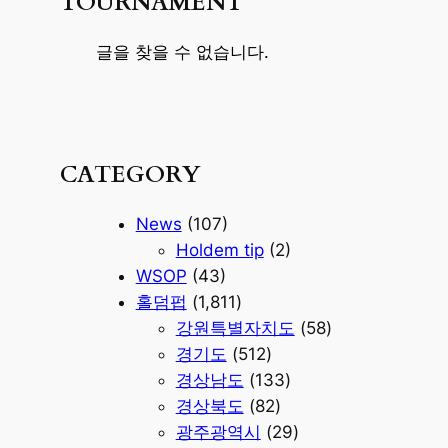
TOURNAMENT
글을 찾을 수 없습니다.
CATEGORY
News
(107)
Holdem tip
(2)
WSOP
(43)
홀덤펍
(1,811)
강원특별자치도
(58)
경기도
(512)
경상남도
(133)
경상북도
(82)
광주광역시
(29)